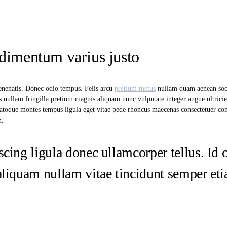
imentum varius justo
enenatis. Donec odio tempus. Felis arcu
pretium metus
nullam quam aenean soci
is nullam fringilla pretium magnis aliquam nunc vulputate integer augue ultricie
t natoque montes tempus ligula eget vitae pede rhoncus maecenas consectetuer 
n.
scing ligula donec ullamcorper tellus. Id 
aliquam nullam vitae tincidunt semper e
s