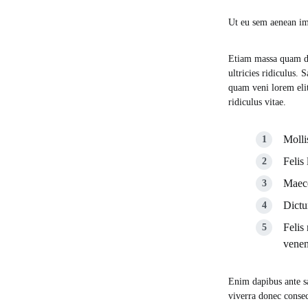
Ut eu sem aenean im
Etiam massa quam dol
ultricies ridiculus.
quam veni lorem eli
ridiculus vitae.
Molli
Felis
Maece
Dictum
Felis
venen
Enim dapibus ante s
viverra donec consec