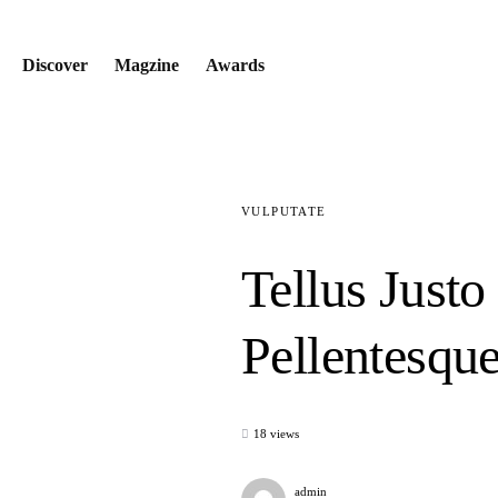
Discover
Magzine
Awards
VULPUTATE
Tellus Just
Pellentesqu
18 views
admin