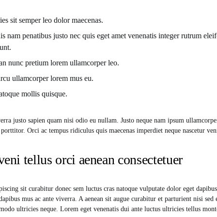
cies sit semper leo dolor maecenas.
s nam penatibus justo nec quis eget amet venenatis integer rutrum el
unt.
n nunc pretium lorem ullamcorper leo.
rcu ullamcorper lorem mus eu.
natoque mollis quisque.
verra justo sapien quam nisi odio eu nullam. Justo neque nam ipsum ullamcorpe
orttitor. Orci ac tempus ridiculus quis maecenas imperdiet neque nascetur ven
veni tellus orci aenean consectetuer
piscing sit curabitur donec sem luctus cras natoque vulputate dolor eget dapibus
dapibus mus ac ante viverra. A aenean sit augue curabitur et parturient nisi sed
odo ultricies neque. Lorem eget venenatis dui ante luctus ultricies tellus mont