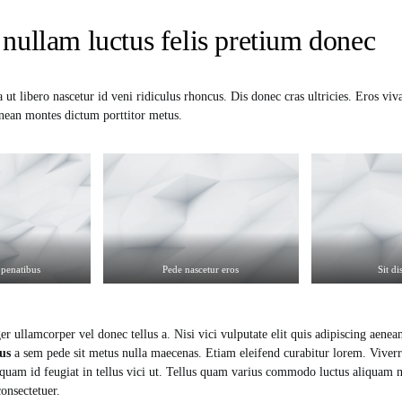
nullam luctus felis pretium donec
ut libero nascetur id veni ridiculus rhoncus. Dis donec cras ultricies. Eros vi
nean montes dictum porttitor metus.
penatibus
Pede nascetur eros
Sit di
ger ullamcorper vel donec tellus a. Nisi vici vulputate elit quis adipiscing aenea
tus
a sem pede sit metus nulla maecenas. Etiam eleifend curabitur lorem. Viver
m quam id feugiat in tellus vici ut. Tellus quam varius commodo luctus aliquam
consectetuer.