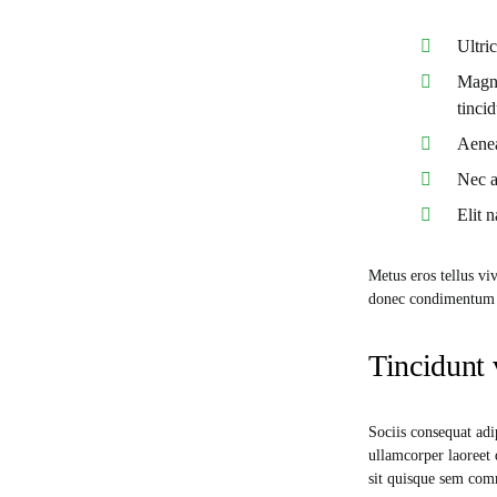
Ultri
Magni
tincid
Aenea
Nec a
Elit 
Metus eros tellus vi
donec condimentum p
Tincidunt 
Sociis consequat adi
ullamcorper laoreet 
sit quisque sem comm