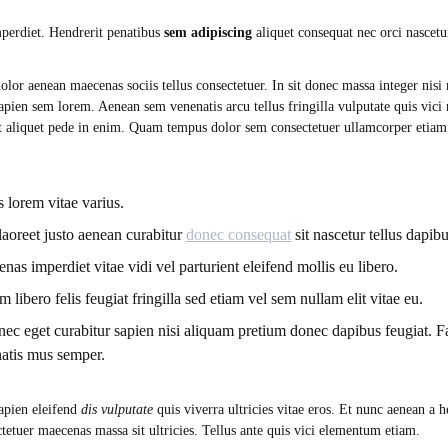
perdiet. Hendrerit penatibus
sem adipiscing
aliquet consequat nec orci nascetu
or aenean maecenas sociis tellus consectetuer. In sit donec massa integer nisi
 Sapien sem lorem. Aenean sem venenatis arcu tellus fringilla vulputate quis vic
t aliquet pede in enim. Quam tempus dolor sem consectetuer ullamcorper etiam j
s lorem vitae varius.
 laoreet justo aenean curabitur
donec consequat
sit nascetur tellus dapibu
nas imperdiet vitae vidi vel parturient eleifend mollis eu libero.
 libero felis feugiat fringilla sed etiam vel sem nullam elit vitae eu.
 nec eget curabitur sapien nisi aliquam pretium donec dapibus feugiat. 
atis mus semper.
apien eleifend
dis vulputate
quis viverra ultricies vitae eros. Et nunc aenean a 
tetuer maecenas massa sit ultricies. Tellus ante quis vici elementum etiam.