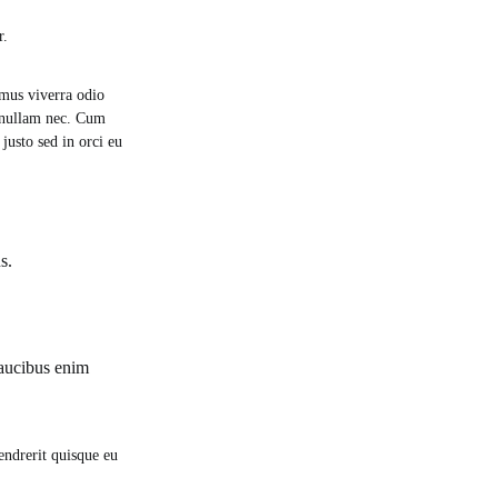
r.
 mus viverra odio
i nullam nec. Cum
usto sed in orci eu
s.
Faucibus enim
hendrerit quisque eu