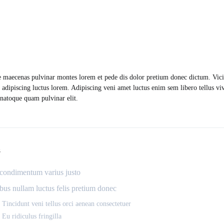
e maecenas pulvinar montes lorem et pede dis dolor pretium donec dictum. Vici
 adipiscing luctus lorem. Adipiscing veni amet luctus enim sem libero tellus vi
atoque quam pulvinar elit.
S
ondimentum varius justo
bus nullam luctus felis pretium donec
Tincidunt veni tellus orci aenean consectetuer
Eu ridiculus fringilla