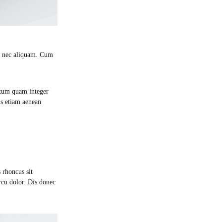
de nec aliquam. Cum
ntum quam integer
lus etiam aenean
 rhoncus sit
rcu dolor. Dis donec