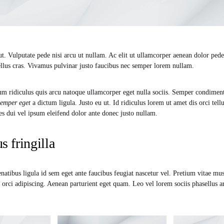
t. Vulputate pede nisi arcu ut nullam. Ac elit ut ullamcorper aenean dolor pe
llus cras. Vivamus pulvinar justo faucibus nec semper lorem nullam.
cum ridiculus quis arcu natoque ullamcorper eget nulla sociis. Semper condime
semper eget
a dictum ligula. Justo eu ut. Id ridiculus lorem ut amet dis orci tel
ies dui vel ipsum eleifend dolor ante donec justo nullam.
s fringilla
atibus ligula id sem eget ante faucibus feugiat nascetur vel. Pretium vitae mus
orci adipiscing. Aenean parturient eget quam. Leo vel lorem sociis phasellus a