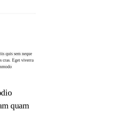
is quis sem neque
s cras. Eget viverra
commodo
odio
tiam quam