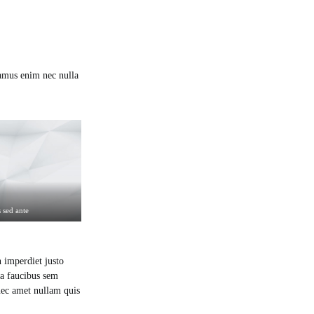
vamus enim nec nulla
s sed ante
n imperdiet justo
ra faucibus sem
 nec amet nullam quis