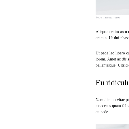
Pede nascetur eros
Aliquam enim arcu u
enim a. Ut dui phase
Ut pede leo libero 
lorem. Amet ac
dis 
pellentesque. Ultric
Eu ridiculu
Nam dictum vitae pen
maecenas quam felis 
eu pede.