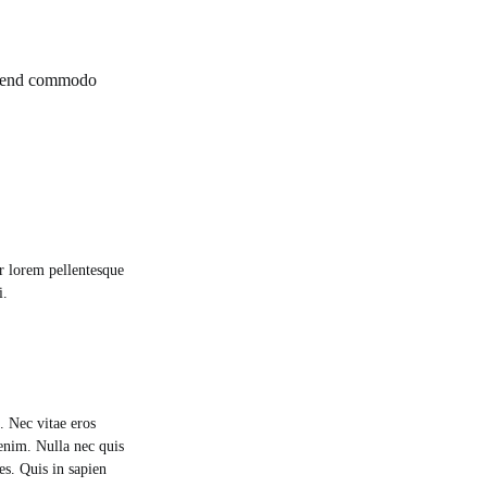
eifend commodo
r lorem pellentesque
i.
. Nec vitae eros
 enim. Nulla nec quis
es. Quis in sapien