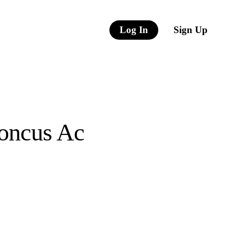
Log In
Sign Up
honcus Ac