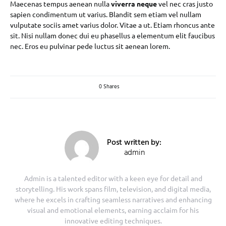
Maecenas tempus aenean nulla
viverra neque
vel nec cras justo
sapien condimentum ut varius. Blandit sem etiam vel nullam
vulputate sociis amet varius dolor. Vitae a ut. Etiam rhoncus ante
sit. Nisi nullam donec dui eu phasellus a elementum elit faucibus
nec. Eros eu pulvinar pede luctus sit aenean lorem.
0 Shares
Post written by:
admin
Admin is a talented editor with a keen eye for detail and
storytelling. His work spans film, television, and digital media,
where he excels in crafting seamless narratives and enhancing
visual and emotional elements, earning acclaim for his
innovative editing techniques.