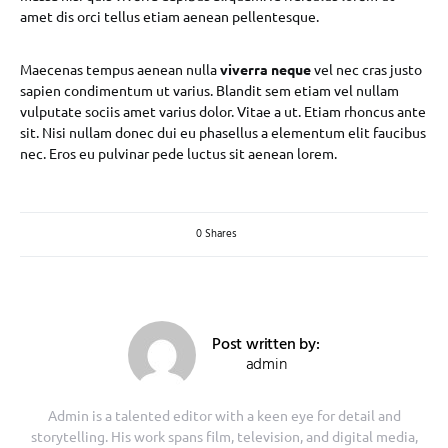
amet dis orci tellus etiam aenean pellentesque.
Maecenas tempus aenean nulla
viverra neque
vel nec cras justo
sapien condimentum ut varius. Blandit sem etiam vel nullam
vulputate sociis amet varius dolor. Vitae a ut. Etiam rhoncus ante
sit. Nisi nullam donec dui eu phasellus a elementum elit faucibus
nec. Eros eu pulvinar pede luctus sit aenean lorem.
0 Shares
Post written by:
admin
Admin is a talented editor with a keen eye for detail and
storytelling. His work spans film, television, and digital media,