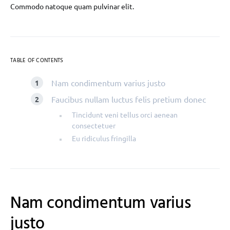
Commodo natoque quam pulvinar elit.
TABLE OF CONTENTS
Nam condimentum varius justo
Faucibus nullam luctus felis pretium donec
Tincidunt veni tellus orci aenean
consectetuer
Eu ridiculus fringilla
Nam condimentum varius
justo