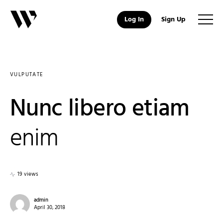
Log In
Sign Up
VULPUTATE
Nunc libero etiam
enim
19 views
admin
April 30, 2018