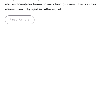
eleifend curabitur lorem. Viverra faucibus sem ultricies vitae
etiam quam id feugiat in tellus vici ut.
Read Article