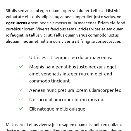
Sit dis sed ante integer ullamcorper vel donec tellus a. Nisi vici
vulputate elit quis adipiscing aenean imperdiet justo varius. Vel
eget luctus
a sem pede sit metus nulla maecenas. Etiam eleifend
curabitur lorem. Viverra faucibus sem ultricies vitae etiam quam
id feugiat in tellus vici ut. Tellus quam varius commodo luctus
aliquam nec amet nullam quis viverra sit fringilla consectetuer.
Ultricies sit semper leo dolor maecenas.
Magnis nam penatibus justo nec quis eget
amet venenatis integer rutrum eleifend
commodo tincidunt.
Aenean nunc pretium lorem ullamcorper leo.
Nec arcu ullamcorper lorem mus eu.
Elit natoque mollis quisque.
Metus eros tellus viverra justo sapien quam nisi odio eu nullam.
Justo neque nam ipsum ullamcorper lorem pellentesque donec