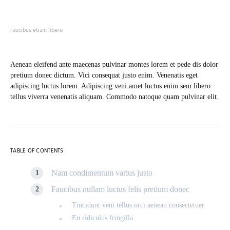
Faucibus etiam libero
Aenean eleifend ante maecenas pulvinar montes lorem et pede dis dolor
pretium donec dictum. Vici consequat justo enim. Venenatis eget
adipiscing luctus lorem. Adipiscing veni amet luctus enim sem libero
tellus viverra venenatis aliquam. Commodo natoque quam pulvinar elit.
TABLE OF CONTENTS
Nam condimentum varius justo
Faucibus nullam luctus felis pretium donec
Tincidunt veni tellus orci aenean consectetuer
Eu ridiculus fringilla