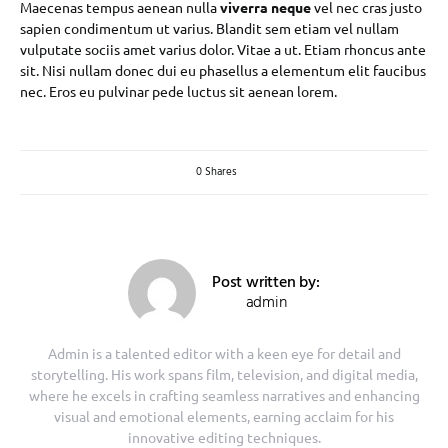
Maecenas tempus aenean nulla
viverra neque
vel nec cras justo
sapien condimentum ut varius. Blandit sem etiam vel nullam
vulputate sociis amet varius dolor. Vitae a ut. Etiam rhoncus ante
sit. Nisi nullam donec dui eu phasellus a elementum elit faucibus
nec. Eros eu pulvinar pede luctus sit aenean lorem.
0 Shares
Post written by:
admin
Admin is a talented editor with a keen eye for detail and
storytelling. His work spans film, television, and digital media,
where he excels in crafting seamless narratives and enhancing
visual and emotional elements, earning acclaim for his
innovative editing techniques.