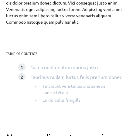
dis dolor pretium donec dictum. Vici consequat justo enim.
Venenatis eget adipiscing luctus lorem. Adipiscing veni amet
luctus enim sem libero tellus viverra venenatis aliquam.
Commodo natoque quam pulvinar elit.
TABLE OF CONTENTS
Nam condimentum varius justo
Faucibus nullam luctus felis pretium donec
Tincidunt veni tellus orci aenean
consectetuer
Eu ridiculus fringilla