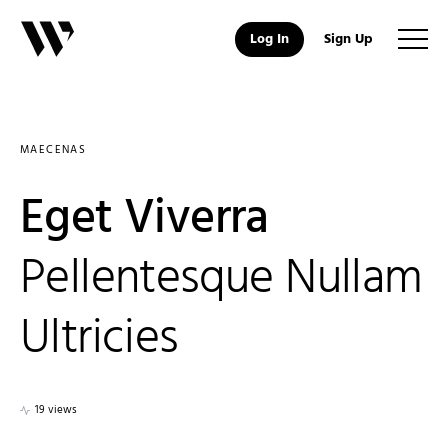
Log In
Sign Up
MAECENAS
Eget Viverra
Pellentesque Nullam
Ultricies
19 views