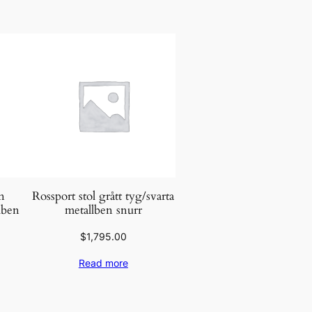
n
Rossport stol grått tyg/svarta
lben
metallben snurr
$
1,795.00
Read more