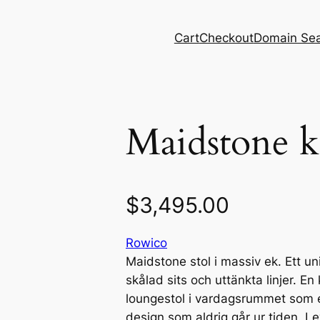
Cart
Checkout
Domain Se
Maidstone k
$
3,495.00
Rowico
Maidstone stol i massiv ek. Ett u
skålad sits och uttänkta linjer. En
loungestol i vardagsrummet som e
design som aldrig går ur tiden. Le