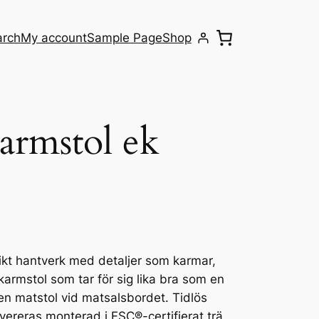
arch
My account
Sample Page
Shop
armstol ek
nikt hantverk med detaljer som karmar,
 karmstol som tar för sig lika bra som en
n matstol vid matsalsbordet. Tidlös
vereras monterad i FSC®-certifierat trä.