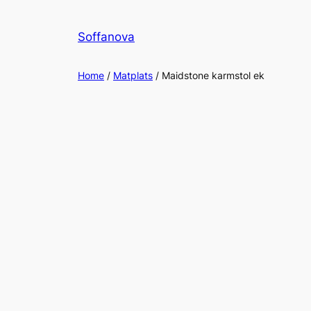
Skip
to
Soffanova
content
Home
/
Matplats
/ Maidstone karmstol ek