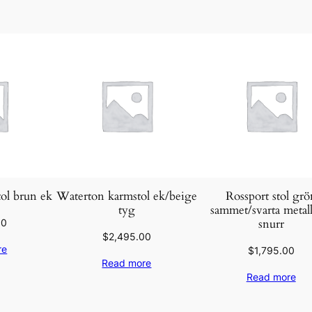
ol brun ek
Waterton karmstol ek/beige
Rossport stol grö
tyg
sammet/svarta metal
snurr
00
$
2,495.00
re
$
1,795.00
Read more
Read more