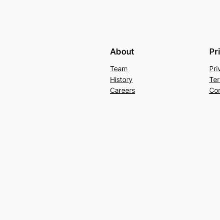
About
Pr
Team
Pri
History
Ter
Careers
Con