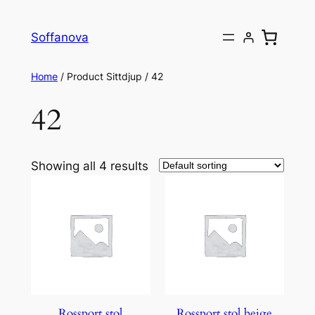
Skip
to
Soffanova
content
Home
/ Product Sittdjup / 42
42
Showing all 4 results
Rossport stol
Rossport stol beige